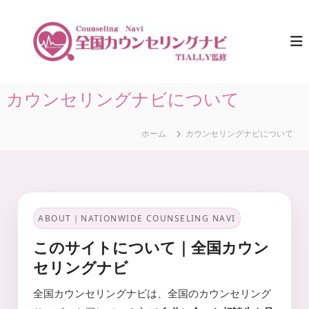
コ
ン
全
ひ
と
テ
国
り
ン
カ
で
ツ
ウ
悩
へ
ま
ン
ス
カウンセリングナビについて
な
セ
キ
い
リ
た
ッ
め
ホーム
カウンセリングナビについて
プ
ン
に
グ
。
ナ
全
国
ビ
の
｜
カ
ABOUT｜NATIONWIDE COUNSELING NAVI
T
ウ
ン
I
このサイトについて｜全国カウン
セ
A
リ
セリングナビ
L
ン
グ
L
全国カウンセリングナビは、全国のカウンセリング
情
Y
報