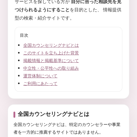
サービスを探している方が
自分に合った相談先を見
監
を
つけられるようにすること
を目的とした、 情報提供
、
修
探
型の検索・紹介サイトです。
し
や
す
目次
く
。
全国カウンセリングナビとは
このサイトを立ち上げた背景
掲載情報と掲載基準について
中立性・公平性への取り組み
運営体制について
ご利用にあたって
全国カウンセリングナビとは
全国カウンセリングナビは、特定のカウンセラーや事業
者を一方的に推薦するサイトではありません。