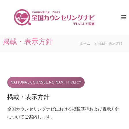
コ
ン
全
ひ
と
テ
国
り
ン
カ
で
ツ
ウ
悩
へ
ま
ン
ス
掲載・表示方針
な
セ
ホーム
掲載・表示方針
キ
い
リ
た
ッ
め
プ
ン
に
グ
。
ナ
全
国
ビ
の
NATIONAL COUNSELING NAVI｜POLICY
｜
カ
T
ウ
掲載・表示方針
ン
I
セ
A
リ
全国カウンセリングナビにおける掲載基準および表示方針
L
ン
についてご案内します。
グ
L
情
Y
報