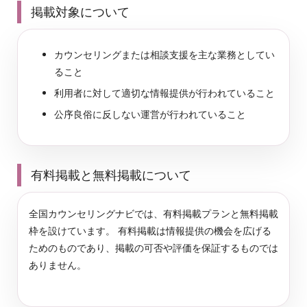
掲載対象について
監
を
、
修
探
し
カウンセリングまたは相談支援を主な業務としてい
や
ること
す
く
利用者に対して適切な情報提供が行われていること
。
公序良俗に反しない運営が行われていること
有料掲載と無料掲載について
全国カウンセリングナビでは、有料掲載プランと無料掲載
枠を設けています。 有料掲載は情報提供の機会を広げる
ためのものであり、掲載の可否や評価を保証するものでは
ありません。