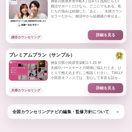
神奈川県厚木市中町4丁目4-13 浅岡ビル１F
婚活サポートだけなら、どこにでもある。私
たちの強みは結婚した「あと」。 夫婦カウン
セラーだから、婚活中から結婚後の幸せまで
見据えた伴走ができます。
詳細を見る
婚活カウンセリング
プレミアムプラン（サンプル）
神奈川県小田原市栄町2-1-20 3F
夫婦やパートナーとの関係に悩んだとき、ひ
とりで抱え込まずにご相談ください。 TIALLY
小田原オフィスでは、安心して本音を話せる
環境で、関係改善への一歩を丁寧にサポート
します。
詳細を見る
夫婦カウンセリング
全国カウンセリングナビの編集・監修方針について