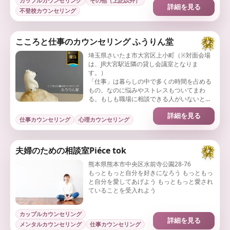
カップルカウンセリング
その他（上記以外）
詳細を見る
不登校カウンセリング
こころと仕事のカウンセリング ふうりん堂
埼玉県さいたま市大宮区上小町（※対面会場
は、JR大宮駅近隣の貸し会議室となりま
す。）
「仕事」は暮らしの中で多くの時間を占める
もの。なのに悩みやストレスもついてまわ
る。もしも職場に相談できる人がいないとし
たら、独りで悩みを抱えず、会社勤め経験豊
詳細を見る
富なカウンセラーと一緒に考えませんか？
仕事カウンセリング
心理カウンセリング
夫婦のための相談室Piéce tok
熊本県熊本市中央区水前寺公園28-76
もっともっと自分を好きになろう もっともっ
と自分を愛してあげよう もっともっと愛され
ていることを受入れよう
カップルカウンセリング
詳細を見る
メンタルカウンセリング
仕事カウンセリング