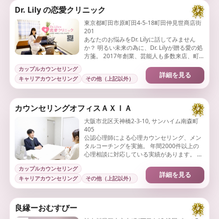
Dr. Lily の恋愛クリニック
東京都町田市原町田4-5-18町田仲見世商店街
201
あなたのお悩みをDr. Lilyに話してみません
か？ 明るい未来の為に、Dr. Lilyが贈る愛の処
方箋。 2017年創業、芸能人も多数来店、町
田仲見世商店街のカウンセリングルームで
カップルカウンセリング
す。
詳細を見る
キャリアカウンセリング
その他（上記以外）
カウンセリングオフィスＡＸＩＡ
大阪市北区天神橋2-3-10, サンハイム南森町
405
公認心理師による心理カウンセリング、メン
タルコーチングを実施。 年間2000件以上の
心理相談に対応している実績があります。 企
業としても「大阪市を代表する企業100選」
カップルカウンセリング
に選出されています。
詳細を見る
キャリアカウンセリング
その他（上記以外）
良縁ーおむすびー