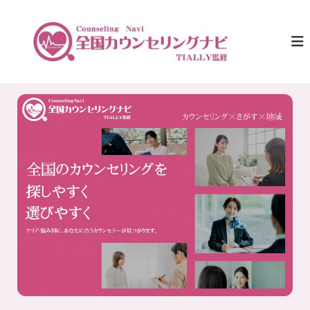
コ
ン
全
ひ
と
テ
国
り
ン
カ
で
ツ
ウ
悩
へ
ま
ン
ス
な
セ
キ
い
リ
た
ッ
め
プ
ン
に
グ
。
ナ
全
国
ビ
の
｜
カ
T
ウ
ン
I
セ
A
リ
L
ン
グ
L
情
Y
報