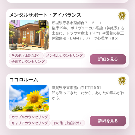
メンタルサポート・アイバランス
茨城県守谷市薬師台７－５－１
臨床19年。ポリヴェーガル理論（神経系）を
土台に、トラウマ療法（SE™）や愛着の修正
体験療法（DARe）、パーツ心理学（IFS）な
どを統合。愛着障害や発達性トラウマを、心
身全体から根本ケアします。
その他（上記以外）
メンタルカウンセリング
詳細を見る
子育てカウンセリング
ココロルーム
滋賀県栗東市霊山寺1丁目6-51
私も迷ってきた。だから、あなたの痛みがわ
かる。
カップルカウンセリング
詳細を見る
キャリアカウンセリング
その他（上記以外）