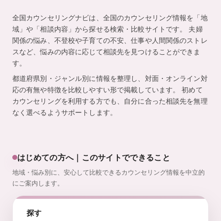
監
を
、
全国カウンセリングナビは、全国のカウンセリング情報を「地
修
探
域」や「相談内容」から探せる検索・比較サイトです。 夫婦
し
関係の悩み、不登校や子育ての不安、仕事や人間関係のストレ
や
す
スなど、悩みの内容に応じて相談先を見つけることができま
く
す。
。
都道府県別・ジャンル別に情報を整理し、対面・オンライン対
応の有無や特徴を比較しやすい形で掲載しています。 初めて
カウンセリングを利用する方でも、自分に合った相談先を無理
なく選べるようサポートします。
はじめての方へ｜このサイトでできること
地域・悩み別に、安心して比較できるカウンセリング情報を中立的
にご案内します。
探す