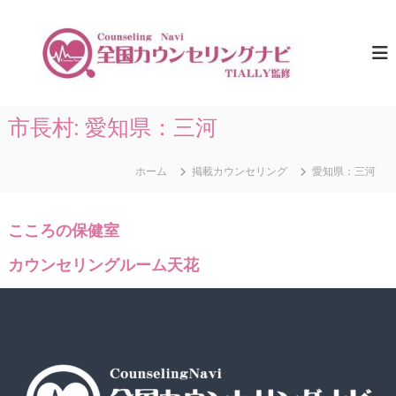
コ
ン
全
ひ
と
テ
国
り
ン
カ
で
ツ
ウ
悩
へ
ま
ン
ス
市長村:
愛知県：三河
な
セ
キ
い
リ
た
ッ
め
ホーム
掲載カウンセリング
愛知県：三河
プ
ン
に
グ
。
ナ
全
こころの保健室
国
ビ
の
｜
カウンセリングルーム天花
カ
T
ウ
ン
I
セ
A
リ
L
ン
グ
L
情
Y
報