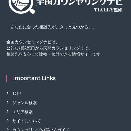
監
を
、
修
探
し
や
「あなたに合った相談先が、きっと見つかる。」
す
く
。
全国カウンセリングナビは、
公的な相談窓口から民間カウンセリングまで、
相談先を安心して比較・検討できる情報サイトです。
Important Links
TOP
ジャンル検索
エリア検索
サイトについて
カウンセリングの選び方ガイド