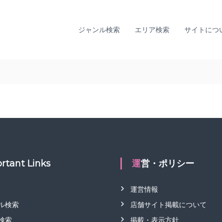
全
ひ
国
と
り
カ
ジャンル検索
エリア検索
サイトにつ
で
ウ
悩
ン
ま
セ
な
リ
い
ン
た
グ
め
に
ナ
。
ビ
全
｜
国
T
の
I
カ
rtant Links
運営・ポリシー
A
ウ
L
ン
運営情報
セ
L
リ
ル検索
店舗サイト掲載について
Y
ン
監
検索
掲載・表示方針