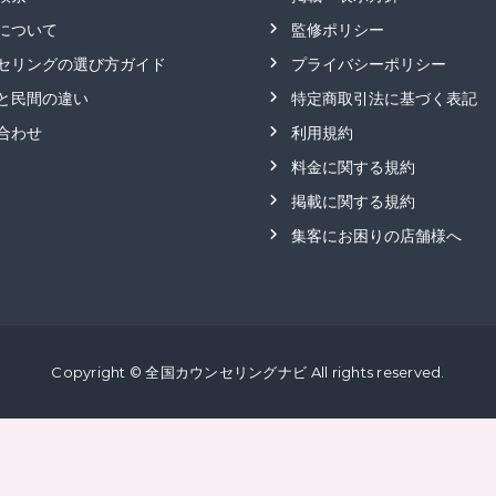
グ
修
情
について
監修ポリシー
報
セリングの選び方ガイド
プライバシーポリシー
を
、
と民間の違い
特定商取引法に基づく表記
探
合わせ
利用規約
し
や
料金に関する規約
す
掲載に関する規約
く
。
集客にお困りの店舗様へ