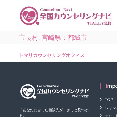
コ
ン
テ
ン
ツ
へ
ス
市長村:
宮崎県：都城市
キ
ッ
プ
トマリカウンセリングオフィス
Impo
TOP
ジャン
「あなたに合った相談先が、きっと見つか
る。」
エリア