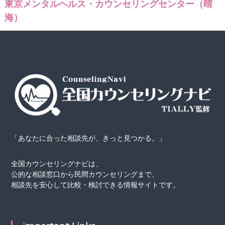
東京メンタルヘルス・カウンセリングセンター（晴
監
を
、
海）
修
探
し
や
す
く
。
「あなたに合った相談先が、きっと見つかる。」
全国カウンセリングナビは、
公的な相談窓口から民間カウンセリングまで、
相談先を安心して比較・検討できる情報サイトです。