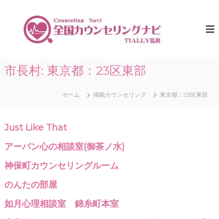
コ
ン
全
ひ
と
テ
国
り
ン
カ
で
ツ
ウ
悩
へ
ま
ン
ス
市長村:
東京都：23区東部
な
セ
キ
い
リ
た
ッ
め
ホーム
掲載カウンセリング
東京都：23区東部
プ
ン
に
グ
。
ナ
全
Just Like That
国
ビ
の
｜
アーバン心の相談室(御茶ノ水)
カ
T
ウ
ン
神保町カウンセリングルーム
I
セ
A
リ
のんたの部屋
L
ン
グ
L
如月心理相談室 錦糸町本室
情
Y
報