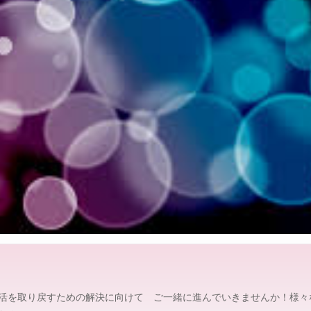
グ
修
情
報
を
、
探
し
や
す
く
。
活を取り戻すための解決に向けて ご一緒に進んでいきませんか！様々