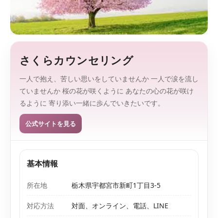
監
を
、
修
探
し
や
す
さくらカウンセリング
く
。
一人で抱え、苦しい思いをしていませんか 一人で涙を流し
ていませんか 桜の花が咲くように あなたの心の花が咲け
るように 寄り添い一緒に歩んでいきたいです。
公式サイトを見る
基本情報
所在地
栃木県宇都宮市新町1丁目3-5
対応方法
対面、オンライン、電話、LINE