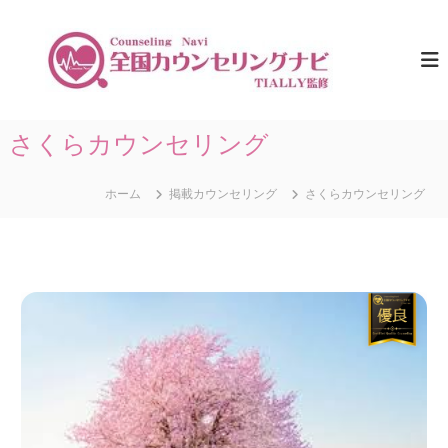
コ
ン
全
ひ
と
テ
国
り
ン
カ
で
ツ
ウ
悩
へ
ま
ン
ス
さくらカウンセリング
な
セ
キ
い
リ
た
ッ
め
ホーム
掲載カウンセリング
さくらカウンセリング
プ
ン
に
グ
。
ナ
全
国
ビ
の
｜
カ
T
ウ
ン
I
セ
A
リ
L
ン
グ
L
情
Y
報