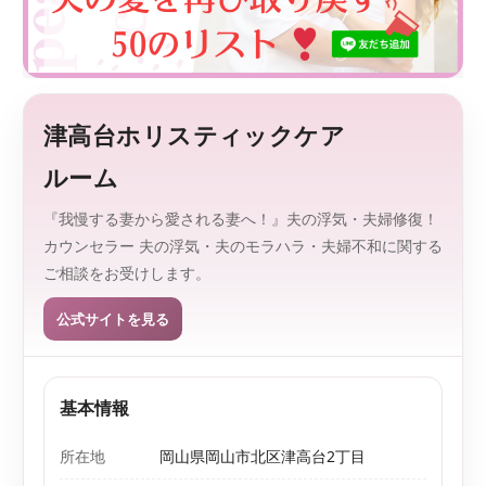
監
を
、
修
探
し
や
す
津高台ホリスティックケア
く
。
ルーム
『我慢する妻から愛される妻へ！』夫の浮気・夫婦修復！
カウンセラー 夫の浮気・夫のモラハラ・夫婦不和に関する
ご相談をお受けします。
公式サイトを見る
基本情報
所在地
岡山県岡山市北区津高台2丁目