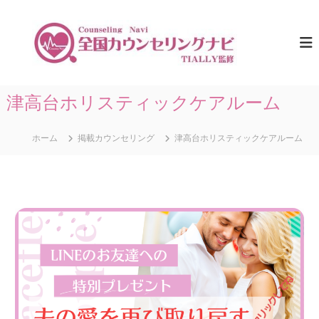
コ
ン
全
ひ
と
テ
国
り
ン
カ
で
ツ
ウ
悩
へ
ま
ン
ス
津高台ホリスティックケアルーム
な
セ
キ
い
リ
た
ッ
め
ホーム
掲載カウンセリング
津高台ホリスティックケアルーム
プ
ン
に
グ
。
ナ
全
国
ビ
の
｜
カ
T
ウ
ン
I
セ
A
リ
L
ン
グ
L
情
Y
報