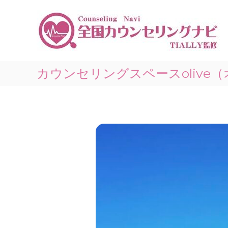
コ
ン
テ
ン
ツ
へ
ス
カウンセリングスペースolive
キ
ッ
プ