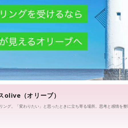
グ
修
情
報
を
、
探
し
や
す
く
。
olive（オリーブ）
リング。「変わりたい」と思ったときに立ち寄る場所。思考と感情を整