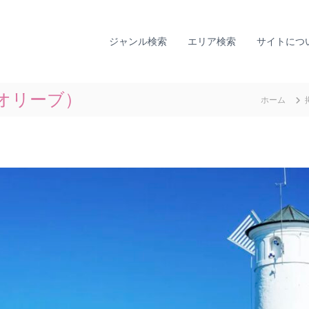
全
ひ
国
と
り
カ
ジャンル検索
エリア検索
サイトにつ
で
ウ
悩
ン
ま
セ
な
（オリーブ）
ホーム
リ
い
ン
た
グ
め
に
ナ
。
ビ
全
｜
国
T
の
I
カ
A
ウ
L
ン
セ
L
リ
Y
ン
監