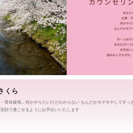
グ
修
情
報
を
、
探
し
や
す
く
。
さくら
・育休復帰… 何かやりたいけどわからない なんだかモヤモヤしてすっ
も笑顔で過ごせるようにお手伝いいたします