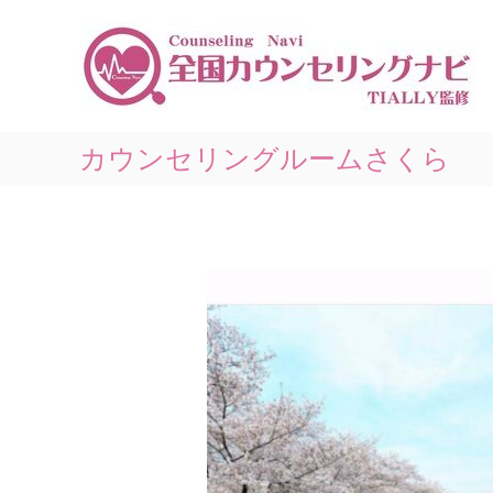
コ
ン
テ
ン
ツ
へ
ス
カウンセリングルームさくら
キ
ッ
プ