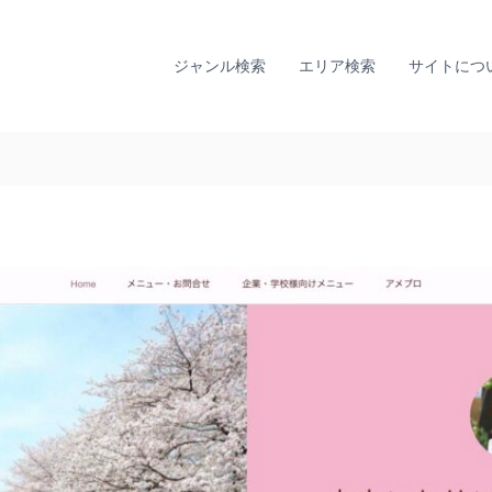
全
ひ
国
と
り
カ
ジャンル検索
エリア検索
サイトにつ
で
ウ
悩
ン
ま
セ
な
リ
い
ン
た
グ
め
に
ナ
。
ビ
全
｜
国
T
の
I
カ
A
ウ
L
ン
セ
L
リ
Y
ン
監