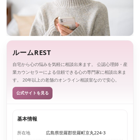
監
を
、
修
探
し
や
す
く
。
ルームREST
自宅から心の悩みを気軽に相談出来ます。 公認心理師・産
業カウンセラーによる信頼できる心の専門家に相談出来ま
す。 20年以上の老舗のオンライン相談室なので安心。
公式サイトを見る
基本情報
所在地
広島県世羅郡世羅町京丸224-3