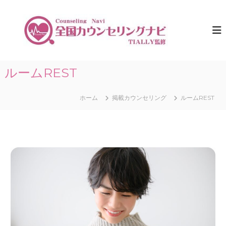
コ
ン
全
ひ
と
テ
国
り
ン
カ
で
ツ
ウ
悩
へ
ま
ン
ス
ルームREST
な
セ
キ
い
リ
た
ッ
め
ホーム
掲載カウンセリング
ルームREST
プ
ン
に
グ
。
ナ
全
国
ビ
の
｜
カ
T
ウ
ン
I
セ
A
リ
L
ン
グ
L
情
Y
報