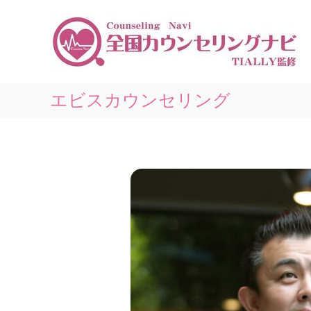
コ
ン
テ
ン
ツ
へ
ス
エビスカウンセリング
キ
ッ
プ