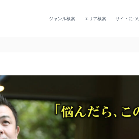
全
ひ
国
と
り
カ
ジャンル検索
エリア検索
サイトにつ
で
ウ
悩
ン
ま
セ
な
リ
い
ン
た
グ
め
に
ナ
。
ビ
全
｜
国
T
の
I
カ
A
ウ
L
ン
セ
L
リ
Y
ン
監