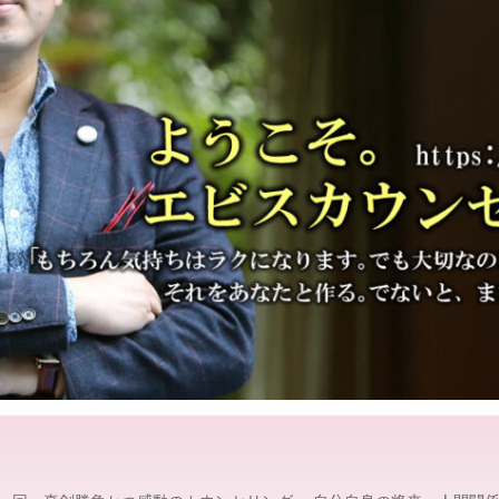
グ
修
情
報
を
、
探
し
や
す
く
。