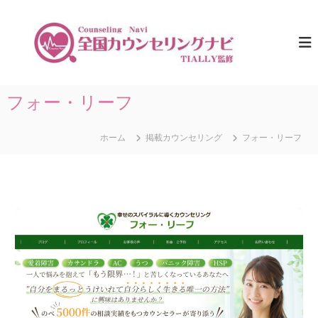
コ
ン
全
ひ
と
テ
国
り
ン
カ
で
ツ
ウ
悩
へ
ま
ン
ス
フォー・リーフ
な
セ
キ
い
リ
た
ッ
め
ホーム
掲載カウンセリング
フォー・リーフ
プ
ン
に
グ
。
ナ
全
国
ビ
の
｜
カ
T
ウ
ン
I
セ
A
リ
L
ン
グ
L
情
Y
報