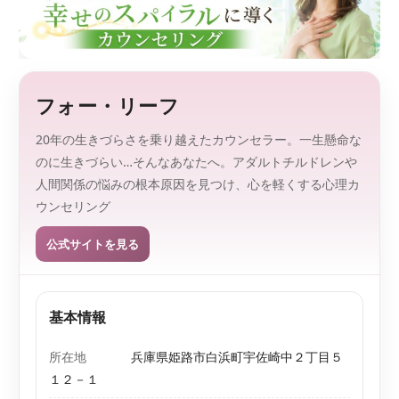
監
を
、
修
探
し
や
す
フォー・リーフ
く
。
20年の生きづらさを乗り越えたカウンセラー。一生懸命な
のに生きづらい…そんなあなたへ。アダルトチルドレンや
人間関係の悩みの根本原因を見つけ、心を軽くする心理カ
ウンセリング
公式サイトを見る
基本情報
所在地
兵庫県姫路市白浜町宇佐崎中２丁目５
１２－１