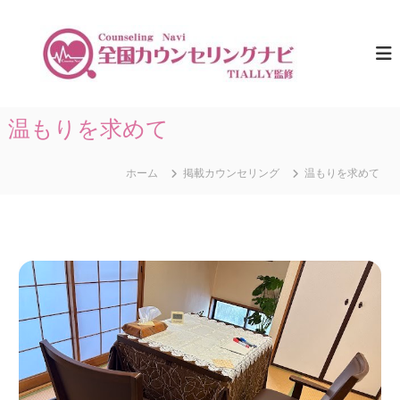
コ
ン
全
ひ
と
テ
国
り
ン
カ
で
ツ
ウ
悩
へ
ま
ン
ス
温もりを求めて
な
セ
キ
い
リ
た
ッ
め
ホーム
掲載カウンセリング
温もりを求めて
プ
ン
に
グ
。
ナ
全
国
ビ
の
｜
カ
T
ウ
ン
I
セ
A
リ
L
ン
グ
L
情
Y
報