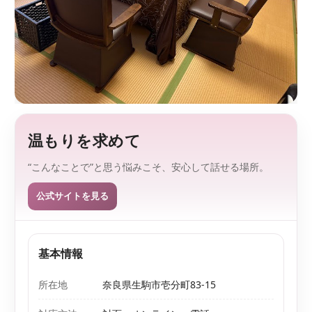
監
を
、
修
探
し
や
す
く
。
温もりを求めて
“こんなことで”と思う悩みこそ、安心して話せる場所。
公式サイトを見る
基本情報
所在地
奈良県生駒市壱分町83-15