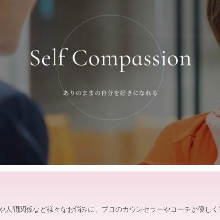
グ
修
情
報
を
、
探
し
や
す
く
。
や人間関係など様々なお悩みに、プロのカウンセラーやコーチが優しく