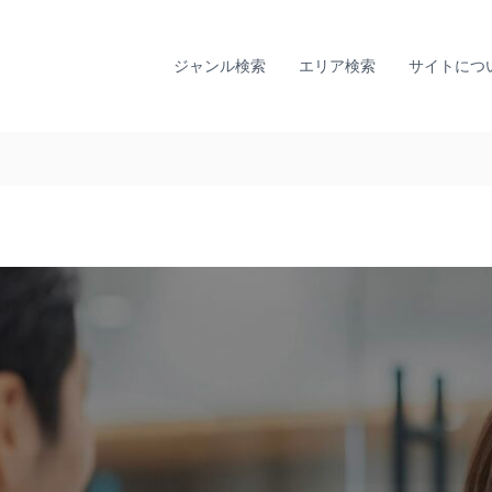
全
ひ
国
と
り
カ
ジャンル検索
エリア検索
サイトにつ
で
ウ
悩
ン
ま
セ
な
リ
い
ン
た
グ
め
に
ナ
。
ビ
全
｜
国
T
の
I
カ
A
ウ
L
ン
セ
L
リ
Y
ン
監