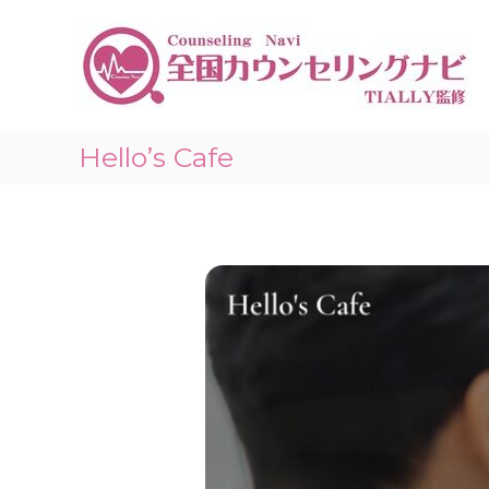
コ
ン
テ
ン
ツ
へ
ス
Hello’s Cafe
キ
ッ
プ