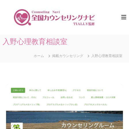
コ
ン
全
ひ
と
テ
国
り
ン
カ
で
ツ
ウ
悩
へ
ま
ン
ス
入野心理教育相談室
な
セ
キ
い
リ
た
ッ
め
ホーム
掲載カウンセリング
入野心理教育相談室
プ
ン
に
グ
。
ナ
全
国
ビ
の
｜
カ
T
ウ
ン
I
セ
A
リ
L
ン
グ
L
情
Y
報