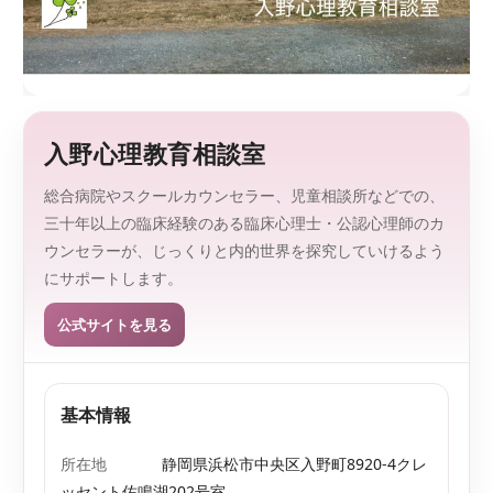
監
を
、
修
探
し
や
す
く
入野心理教育相談室
。
総合病院やスクールカウンセラー、児童相談所などでの、
三十年以上の臨床経験のある臨床心理士・公認心理師のカ
ウンセラーが、じっくりと内的世界を探究していけるよう
にサポートします。
公式サイトを見る
基本情報
所在地
静岡県浜松市中央区入野町8920-4クレ
ッセント佐鳴湖202号室