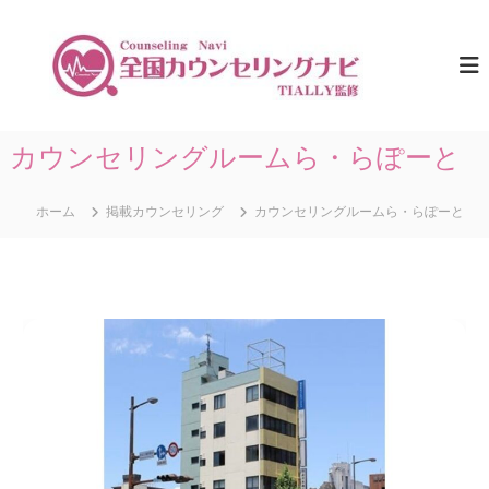
コ
ン
全
ひ
と
テ
国
り
ン
カ
で
ツ
ウ
悩
へ
ま
ン
ス
カウンセリングルームら・らぽーと
な
セ
キ
い
リ
た
ッ
め
ホーム
掲載カウンセリング
カウンセリングルームら・らぽーと
プ
ン
に
グ
。
ナ
全
国
ビ
の
｜
カ
T
ウ
ン
I
セ
A
リ
L
ン
グ
L
情
Y
報