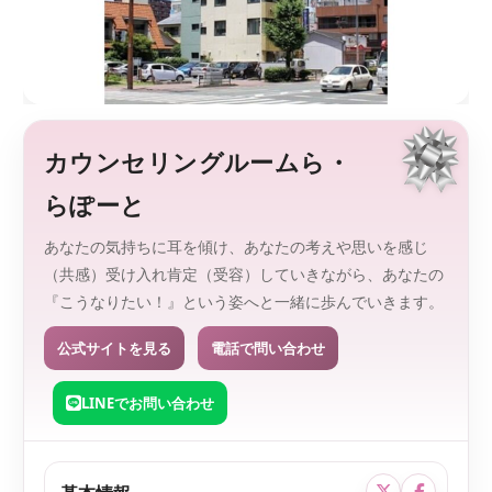
監
を
、
修
探
し
や
す
く
。
カウンセリングルームら・
らぽーと
あなたの気持ちに耳を傾け、あなたの考えや思いを感じ
（共感）受け入れ肯定（受容）していきながら、あなたの
『こうなりたい！』という姿へと一緒に歩んでいきます。
公式サイトを見る
電話で問い合わせ
LINEでお問い合わせ