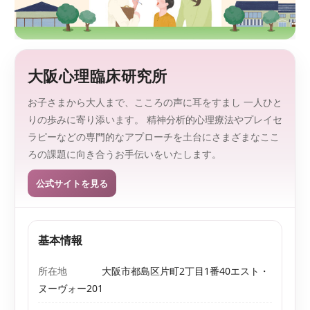
監
を
、
修
探
し
や
大阪心理臨床研究所
す
く
。
お子さまから大人まで、こころの声に耳をすまし 一人ひと
りの歩みに寄り添います。 精神分析的心理療法やプレイセ
ラピーなどの専門的なアプローチを土台にさまざまなここ
ろの課題に向き合うお手伝いをいたします。
公式サイトを見る
基本情報
所在地
大阪市都島区片町2丁目1番40エスト・
ヌーヴォー201