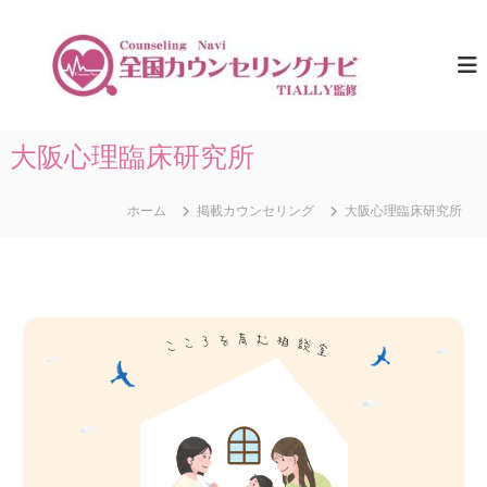
コ
ン
全
ひ
と
テ
国
り
ン
カ
で
ツ
ウ
悩
へ
ま
ン
ス
大阪心理臨床研究所
な
セ
キ
い
リ
た
ッ
め
ホーム
掲載カウンセリング
大阪心理臨床研究所
プ
ン
に
グ
。
ナ
全
国
ビ
の
｜
カ
T
ウ
ン
I
セ
A
リ
L
ン
グ
L
情
Y
報