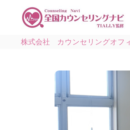
コ
ン
テ
ン
ツ
へ
ス
株式会社 カウンセリングオフ
キ
ッ
プ