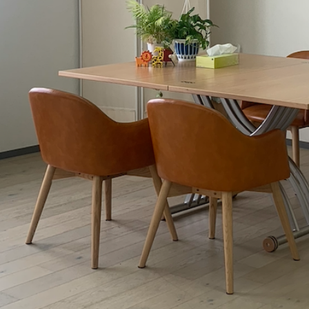
グ
修
情
報
を
、
探
し
や
す
く
。