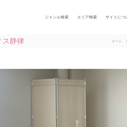
全
ひ
国
と
り
カ
ジャンル検索
エリア検索
サイトにつ
で
ウ
悩
ン
ま
セ
な
ィス静律
ホーム
リ
い
ン
た
グ
め
に
ナ
。
ビ
全
｜
国
T
の
I
カ
A
ウ
L
ン
セ
L
リ
Y
ン
監