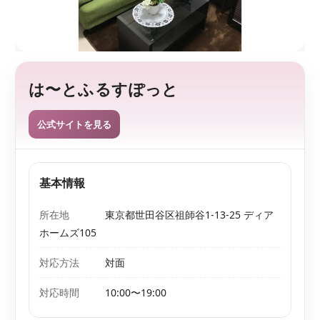
監
を
、
修
探
し
や
す
は〜とふるすぽっと
く
。
公式サイトを見る
基本情報
所在地
東京都世田谷区祖師谷1-13-25 ディア
ホームズ105
対応方法
対面
対応時間
10:00〜19:00