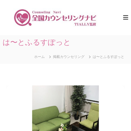
コ
ン
全
ひ
と
テ
国
り
ン
カ
で
ツ
ウ
悩
へ
ま
ン
ス
は〜とふるすぽっと
な
セ
キ
い
リ
た
ッ
め
ホーム
掲載カウンセリング
は〜とふるすぽっと
プ
ン
に
グ
。
ナ
全
国
ビ
の
｜
カ
T
ウ
ン
I
セ
A
リ
L
ン
グ
L
情
Y
報