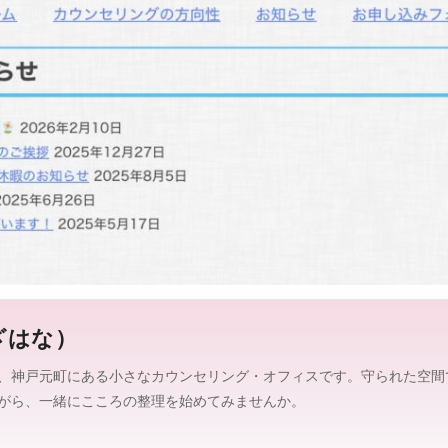
グ
修
情
報
を
、
探
し
や
す
く
。
ざはな）
、神戸元町にある小さなカウンセリング・オフィスです。守られた空間
がら、一緒にこころの整理を始めてみませんか。