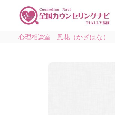
コ
ン
テ
ン
ツ
へ
ス
心理相談室 風花（かざはな）
キ
ッ
プ