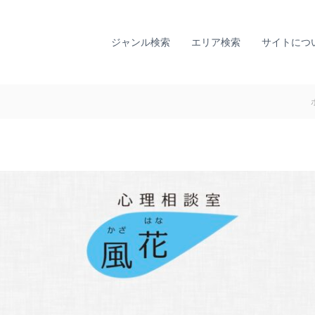
全
ひ
国
と
り
カ
ジャンル検索
エリア検索
サイトにつ
で
ウ
悩
ン
ま
セ
な
リ
い
ン
た
グ
め
に
ナ
。
ビ
全
｜
国
T
の
I
カ
A
ウ
L
ン
セ
L
リ
Y
ン
監