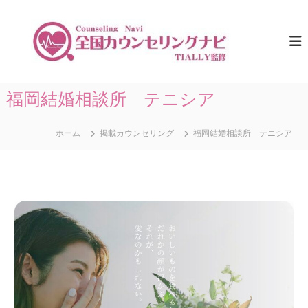
コ
ン
全
ひ
と
テ
国
り
ン
カ
で
ツ
ウ
悩
へ
ま
ン
ス
福岡結婚相談所 テニシア
な
セ
キ
い
リ
た
ッ
め
ホーム
掲載カウンセリング
福岡結婚相談所 テニシア
プ
ン
に
グ
。
ナ
全
国
ビ
の
｜
カ
T
ウ
ン
I
セ
A
リ
L
ン
グ
L
情
Y
報