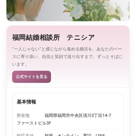
監
を
、
修
探
し
や
す
福岡結婚相談所 テニシア
く
。
"一人じゃない"と感じながら進める婚活を。あなたのペー
スに寄り添い、自信と笑顔で送り出すまで、ずっとそばに
います。
公式サイトを見る
基本情報
所在地
福岡県福岡市中央区清川3丁目14‐7
ファーストビル3F
対応方法
対面、オンライン、電話、LINE