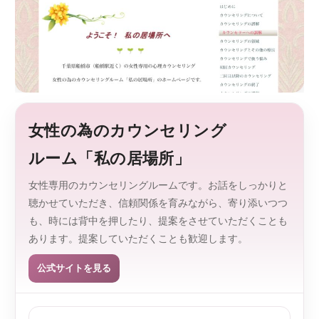
監
を
、
修
探
し
や
す
く
。
女性の為のカウンセリング
ルーム「私の居場所」
女性専用のカウンセリングルームです。お話をしっかりと
聴かせていただき、信頼関係を育みながら、寄り添いつつ
も、時には背中を押したり、提案をさせていただくことも
あります。提案していただくことも歓迎します。
公式サイトを見る