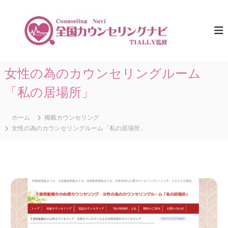
コ
ン
全
ひ
と
テ
国
り
ン
カ
で
ツ
ウ
悩
へ
ま
ン
ス
女性の為のカウンセリングルーム
な
セ
キ
い
リ
た
「私の居場所」
ッ
め
プ
ン
に
グ
。
ホーム
掲載カウンセリング
ナ
全
女性の為のカウンセリングルーム「私の居場所」
国
ビ
の
｜
カ
T
ウ
ン
I
セ
A
リ
L
ン
グ
L
情
Y
報