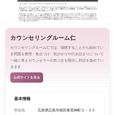
監
を
、
修
探
し
や
す
く
カウンセリングルーム仁
。
カウンセリングルーム仁では、傾聴することから始めてい
き問題を整理・焦点づけ、気がかりや行き詰まりについて
一緒に考えカウンセラーの気づきを開示し対話を進めてい
きます。
公式サイトを見る
基本情報
所在地
広島県広島市南区東荒神町３－３５