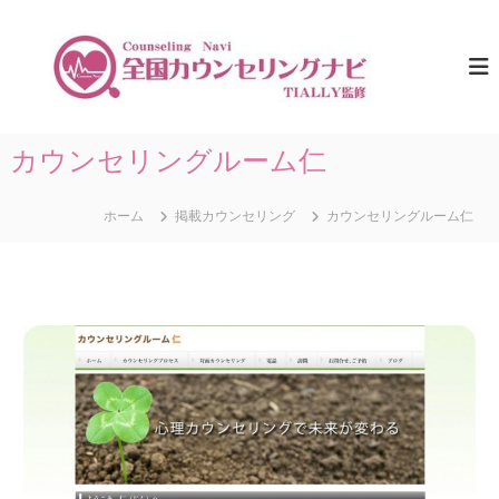
コ
ン
全
ひ
と
テ
国
り
ン
カ
で
ツ
ウ
悩
へ
ま
ン
ス
カウンセリングルーム仁
な
セ
キ
い
リ
た
ッ
め
ホーム
掲載カウンセリング
カウンセリングルーム仁
プ
ン
に
グ
。
ナ
全
国
ビ
の
｜
カ
T
ウ
ン
I
セ
A
リ
L
ン
グ
L
情
Y
報