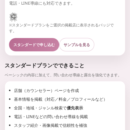
電話・LINE導線にも対応できます。
監
を
、
修
探
し
や
※スタンダードプランをご選択の掲載店に表示されるバッジで
す
す。
く
。
スタンダードで申し込む
サンプルを見る
スタンダードプランでできること
ベーシックの内容に加えて、問い合わせ導線と露出を強化できます。
店舗（カウンセラー）ページを作成
基本情報を掲載（対応／料金／プロフィールなど）
全国・地域・ジャンル検索で
優先表示
電話・LINEなどの問い合わせ導線を掲載
スタッフ紹介・画像掲載で信頼性を補強