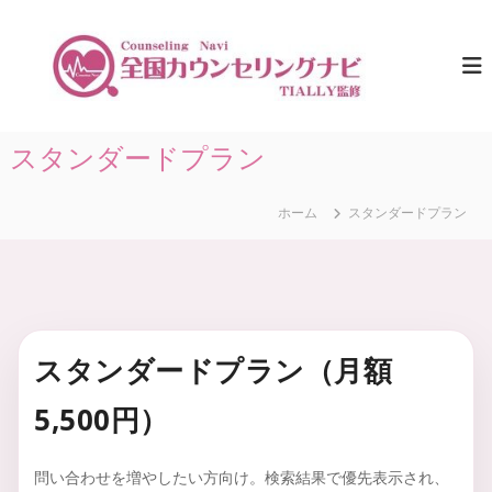
コ
ン
全
ひ
と
テ
国
り
ン
カ
で
ツ
ウ
悩
へ
ま
ン
ス
スタンダードプラン
な
セ
キ
い
リ
た
ッ
め
ホーム
スタンダードプラン
プ
ン
に
グ
。
ナ
全
国
ビ
の
｜
カ
T
ウ
スタンダードプラン（月額
ン
I
セ
A
リ
5,500円）
L
ン
グ
L
情
問い合わせを増やしたい方向け。検索結果で優先表示され、
Y
報