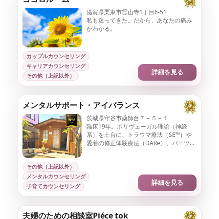
滋賀県栗東市霊山寺1丁目6-51
私も迷ってきた。だから、あなたの痛み
がわかる。
カップルカウンセリング
キャリアカウンセリング
詳細を見る
その他（上記以外）
メンタルサポート・アイバランス
茨城県守谷市薬師台７－５－１
臨床19年。ポリヴェーガル理論（神経
系）を土台に、トラウマ療法（SE™）や
愛着の修正体験療法（DARe）、パーツ心
理学（IFS）などを統合。愛着障害や発達
性トラウマを、心身全体から根本ケアし
その他（上記以外）
ます。
メンタルカウンセリング
詳細を見る
子育てカウンセリング
夫婦のための相談室Piéce tok