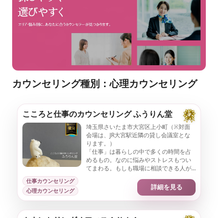
監
を
、
修
探
し
や
す
く
。
カウンセリング種別：心理カウンセリング
こころと仕事のカウンセリング ふうりん堂
埼玉県さいたま市大宮区上小町（※対面
会場は、JR大宮駅近隣の貸し会議室とな
ります。）
「仕事」は暮らしの中で多くの時間を占
めるもの。なのに悩みやストレスもつい
てまわる。もしも職場に相談できる人が
いないとしたら、独りで悩みを抱えず、
仕事カウンセリング
会社勤め経験豊富なカウンセラーと一緒
詳細を見る
心理カウンセリング
に考えませんか？