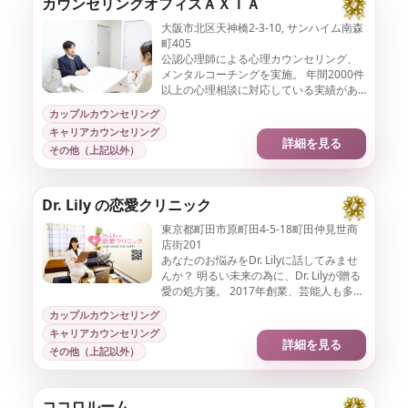
カウンセリングオフィスＡＸＩＡ
大阪市北区天神橋2-3-10, サンハイム南森
町405
公認心理師による心理カウンセリング、
メンタルコーチングを実施。 年間2000件
以上の心理相談に対応している実績があ
ります。 企業としても「大阪市を代表す
カップルカウンセリング
る企業100選」に選出されています。
キャリアカウンセリング
詳細を見る
その他（上記以外）
Dr. Lily の恋愛クリニック
東京都町田市原町田4-5-18町田仲見世商
店街201
あなたのお悩みをDr. Lilyに話してみませ
んか？ 明るい未来の為に、Dr. Lilyが贈る
愛の処方箋。 2017年創業、芸能人も多数
来店、町田仲見世商店街のカウンセリン
カップルカウンセリング
グルームです。
キャリアカウンセリング
詳細を見る
その他（上記以外）
ココロルーム