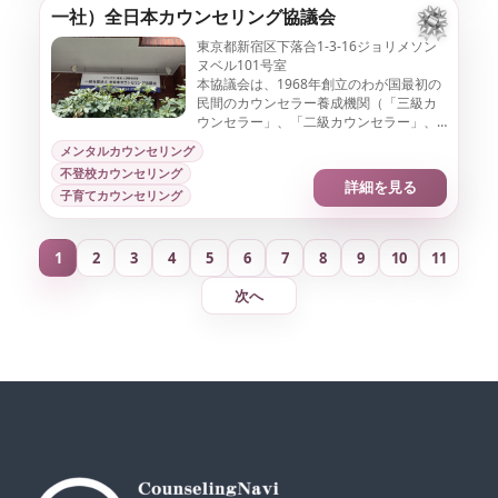
一社）全日本カウンセリング協議会
東京都新宿区下落合1-3-16ジョリメソン
ヌベル101号室
本協議会は、1968年創立のわが国最初の
民間のカウンセラー養成機関（「三級カ
ウンセラー」、「二級カウンセラー」、
「一級カウンセラー」を認定）です。ま
メンタルカウンセリング
た面接、電話によるカウンセリングサー
不登校カウンセリング
ビス
詳細を見る
子育てカウンセリング
1
2
3
4
5
6
7
8
9
10
11
次へ