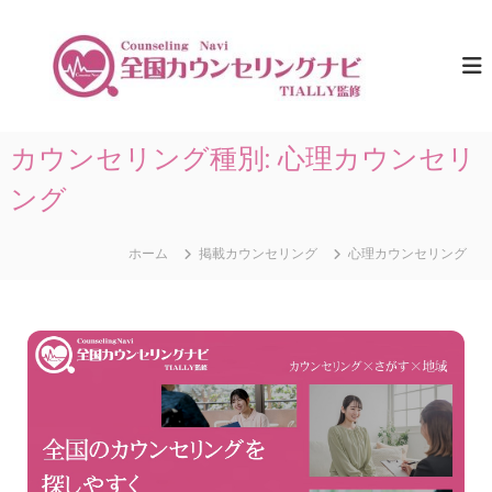
コ
ン
全
ひ
と
テ
国
り
ン
カ
で
ツ
ウ
悩
へ
ま
ン
ス
カウンセリング種別:
心理カウンセリ
な
セ
キ
い
リ
た
ング
ッ
め
プ
ン
に
グ
。
ホーム
掲載カウンセリング
心理カウンセリング
ナ
全
国
ビ
の
｜
カ
T
ウ
ン
I
セ
A
リ
L
ン
グ
L
情
Y
報