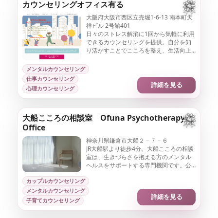
カウンセリングオフィス有る
大阪府大阪市西区立売堀1-6-13 南本町天
祥ビル 2号館401
日々のストレス解消に1回から気軽に利用
できるカウンセリングを提供。自分を知
り活かすことでこころを整え、生活向上
や未病のためにもご活用いただけます。
メンタルカウンセリング
仕事カウンセリング
詳細を見る
心理カウンセリング
大船こころの相談室 Ofuna Psychotherapy
Office
神奈川県鎌倉市大船２－７－６
JR大船駅より徒歩4分。大船こころの相談
室は、生きづらさを抱える方のメンタル
ヘルスをサポートする専門機関です。公
認心理士・臨床心理士がカウンセリング
を担当します。
カップルカウンセリング
メンタルカウンセリング
詳細を見る
子育てカウンセリング