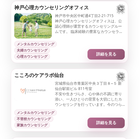
神戸心理カウンセリングオフィス
神戸市中央区中町通4丁目2-21-715
神戸心理カウンセリングオフィスは、公
認心理師が運営するカウンセリングルー
ムです。 臨床経験の豊富なカウンセラー
が、皆さまの心に寄り添い、前向きな一
歩を踏み出すお手伝いをいたします。
メンタルカウンセリング
夫婦カウンセリング
詳細を見る
心理カウンセリング
こころのケアラボ仙台
宮城県仙台市青葉区中央３丁目８−５ 新
仙台駅前ビル 811号室
不安や生きづらさ、心や体の不調に寄り
添い、一人ひとりの背景を大切にしたカ
ウンセリングを行っています。今のつら
さだけでなく、安心して日常を過ごせる
メンタルカウンセリング
力を一緒に育てていきます。
不登校カウンセリング
詳細を見る
家族カウンセリング