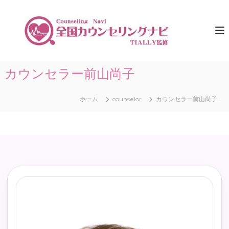
コ
ン
全
ひ
と
テ
国
り
ン
カ
で
ツ
ウ
悩
へ
ま
ン
ス
カウンセラー前山尚子
な
セ
キ
い
リ
た
ッ
め
ホーム
counselor
カウンセラー前山尚子
プ
ン
に
グ
。
ナ
全
国
ビ
2026年6月3日
counseling-navi
の
｜
カ
T
ウ
前山尚子は北海道釧路市を拠点に、人間関係、自己肯定感、不登校、
ン
I
セ
A
リ
L
ン
グ
L
情
Y
報