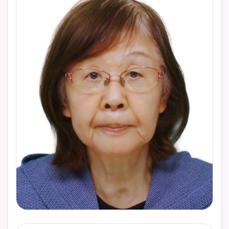
監
を
、
修
探
し
や
す
く
。