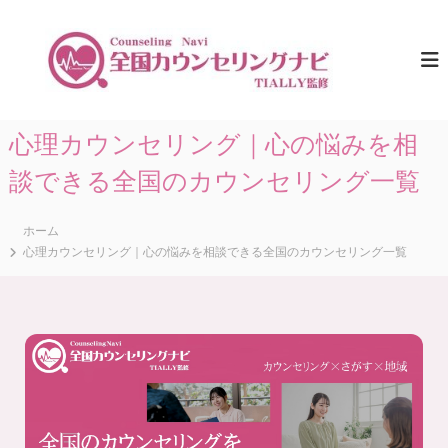
コ
ン
全
ひ
と
テ
国
り
ン
カ
で
ツ
ウ
悩
へ
ま
ン
ス
心理カウンセリング｜心の悩みを相
な
セ
キ
い
リ
た
談できる全国のカウンセリング一覧
ッ
め
プ
ン
に
グ
。
ホーム
ナ
全
心理カウンセリング｜心の悩みを相談できる全国のカウンセリング一覧
国
ビ
の
｜
カ
T
ウ
ン
I
セ
A
リ
L
ン
グ
L
情
Y
報