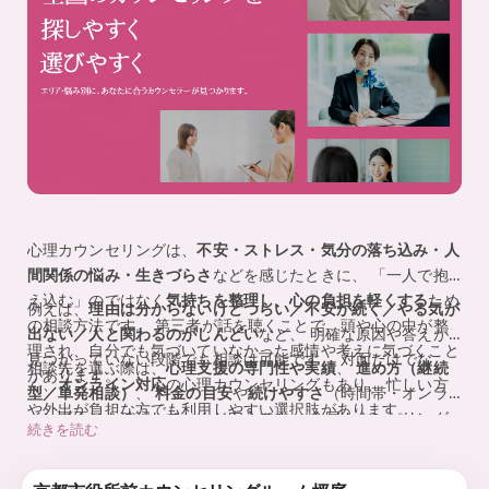
監
を
、
修
探
し
や
す
く
。
心理カウンセリングは、
不安・ストレス・気分の落ち込み・人
間関係の悩み・生きづらさ
などを感じたときに、 「一人で抱
え込む」のではなく
気持ちを整理し、心の負担を軽くする
ため
例えば、
理由は分からないけどつらい／不安が続く／やる気が
の相談方法です。 第三者が話を聴くことで、頭や心の中が整
出ない／人と関わるのがしんどい
など、 明確な原因や答えが
理され、自分でも気づいていなかった感情や考えに気づくこと
見つかっていない段階でも相談は可能です。 対面だけでな
相談先を選ぶ際は、
心理支援の専門性や実績
、
進め方（継続
があります。
く、
オンライン対応
の心理カウンセリングもあり、 忙しい方
型／単発相談）
、
料金の目安
や
続けやすさ
（時間帯・オンラ
や外出が負担な方でも利用しやすい選択肢があります。
イン可否）を確認しておくと安心です。 全国カウンセリング
続きを読む
ナビでは、条件や対応内容を比較しながら、自分に合う心理カ
ウンセリングの相談先を探すことができます。