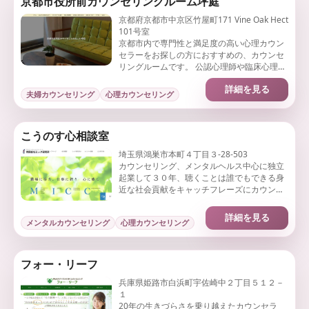
京都市役所前カウンセリングルーム坪庭
京都府京都市中京区竹屋町171 Vine Oak Hect
101号室
京都市内で専門性と満足度の高い心理カウン
セラーをお探しの方におすすめの、カウンセ
リングルームです。 公認心理師や臨床心理士
の有資格者で、かつ臨床経験豊かなカウンセ
詳細を見る
ラー（女性カウンセラー含む）が在籍。
夫婦カウンセリング
心理カウンセリング
こうのす心相談室
埼玉県鴻巣市本町４丁目３-28-503
カウンセリング、メンタルヘルス中心に独立
起業して３０年、聴くことは誰でもできる身
近な社会貢献をキャッチフレーズにカウンセ
リング中心にカウンセラー養成講座も行って
います。
詳細を見る
メンタルカウンセリング
心理カウンセリング
フォー・リーフ
兵庫県姫路市白浜町宇佐崎中２丁目５１２－
１
20年の生きづらさを乗り越えたカウンセラ