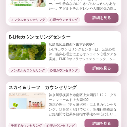
ー。一生懸命なのに生きづらい…そんなあな
たへ。アダルトチルドレンや人間関係の悩み
の根本原因を見つけ、心を軽くする心理カウ
詳細を見る
ンセリング
メンタルカウンセリング
心理カウンセリング
E-Lifeカウンセリングセンター
広島県広島市西区田方3-909-1
E-Lifeカウンセリングセンターは、公認心理
師・臨床心理士によるオンライン心理ケアを
実施。EMDRやフラッシュテクニック、ソマ
ティックエクスペリエンシングなどの最新療
詳細を見る
法を提供しています
メンタルカウンセリング
心理カウンセリング
スカイ＆リーフ カウンセリング
神奈川県横浜市港南区上大岡西2-12-2 グリ
ーンフィールド上大岡402
臨床心理士（男女選択可）によるカウンセリ
ング。話を聞くだけでなく、認知行動療法な
ど短期間で効果を目指す手法を中心に行いま
す。アダルトチルドレン、夫婦問題、自己肯
詳細を見る
定感、HSPなどに対応。
子育てカウンセリング
心理カウンセリング