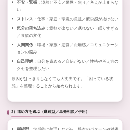
不安・緊張
：漠然と不安／動悸・焦り／考えが止まらな
い
ストレス
：仕事・家庭・環境の負担／疲労感が抜けない
気分の落ち込み
：意欲が出ない／眠れない・眠りすぎる
／食欲の変化
人間関係
：職場・家族・恋愛／距離感／コミュニケーシ
ョンの悩み
自己理解
：自分を責める／自信がない／性格や考え方の
クセを整理したい
原因がはっきりしなくても大丈夫です。「困っている状
態」を整理することから始められます。
2）進め方を選ぶ（継続型／単発相談／併用）
継続型
：定期的に整理しながら、根本のパターンや対処