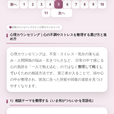
前へ
1
2
3
4
5
6
7
8
9
10
11
次へ
全国カウンセリングナビ｜心理カウンセリング
心理カウンセリング｜心の不調やストレスを整理する選び方と進
め方
心理カウンセリングは、不安・ストレス・気分の落ち込
み・人間関係の悩み・生きづらさなど、 日常の中で感じる
心の負担を「一人で抱え込む」のではなく
整理して軽くし
ていく
ための相談方法です。 第三者が入ることで、頭や心
の中が整理され、状況に合った対処や回復の道筋を見つけ
やすくなります。
1）相談テーマを整理する（いま何がつらいかを言語化）