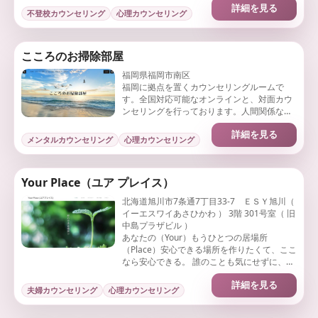
詳細を見る
不登校カウンセリング
心理カウンセリング
こころのお掃除部屋
福岡県福岡市南区
福岡に拠点を置くカウンセリングルームで
す。全国対応可能なオンラインと、対面カウ
ンセリングを行っております。人間関係など
様々なジャンルのご相談から性依存症(痴漢,
詳細を見る
覗き)や発達障害のご相談も対応可能です。
メンタルカウンセリング
心理カウンセリング
Your Place（ユア プレイス）
北海道旭川市7条通7丁目33-7 ＥＳＹ旭川（
イーエスワイあさひかわ ） 3階 301号室（ 旧
中島プラザビル ）
あなたの（Your）もうひとつの居場所
（Place）安心できる場所を作りたくて、ここ
なら安心できる。 誰のことも気にせずに、ど
んなことも、どんな自分の本当の気持ちもお
詳細を見る
話できる。もうひとつの自分の居場所
夫婦カウンセリング
心理カウンセリング