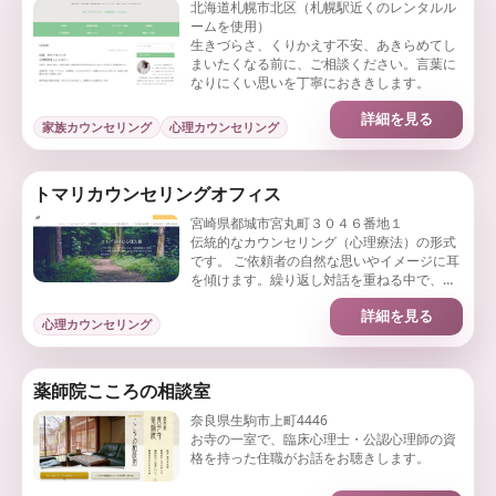
北海道札幌市北区（札幌駅近くのレンタルル
ームを使用）
生きづらさ、くりかえす不安、あきらめてし
まいたくなる前に、ご相談ください。言葉に
なりにくい思いを丁寧におききします。
詳細を見る
家族カウンセリング
心理カウンセリング
トマリカウンセリングオフィス
宮崎県都城市宮丸町３０４６番地１
伝統的なカウンセリング（心理療法）の形式
です。 ご依頼者の自然な思いやイメージに耳
を傾けます。繰り返し対話を重ねる中で、ご
自身の内なる課題に接し、その方らしい道筋
詳細を見る
が生まれるようサポートいたします。
心理カウンセリング
薬師院こころの相談室
奈良県生駒市上町4446
お寺の一室で、臨床心理士・公認心理師の資
格を持った住職がお話をお聴きします。