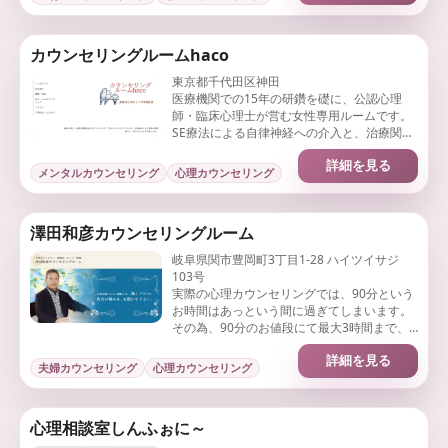
カウンセリングルームhaco
東京都千代田区神田
医療機関での15年の研鑽を礎に、公認心理
師・臨床心理士が営む女性専用ルームです。
SE療法による自律神経への介入と、治療関係
を重視した関係療法的アプローチを用い、ト
詳細を見る
ラウマからの回復を専門的に支えます。
メンタルカウンセリング
心理カウンセリング
澤田和彦カウンセリングルーム
岐阜県関市豊岡町3丁目1-28 ハイツイサジ
103号
実際の心理カウンセリングでは、90分という
お時間はあっという間に過ぎてしまいます。
その為、90分のお値段にて最大3時間まで、
ゆとりを持ってカウンセリングを懇切丁寧に
詳細を見る
進行しております。
夫婦カウンセリング
心理カウンセリング
心理相談室しんふぉに～