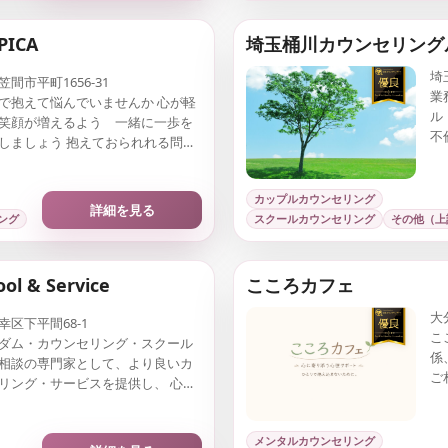
ICA
埼玉桶川カウンセリング
埼
間市平町1656-31
業
で抱えて悩んでいませんか 心が軽
ル
笑顔が増えるよう 一緒に一歩を
不
しましょう 抱えておられれる問題
っ
向き合い 改善へサポートさせて
きます お気軽にお問い合わせくだ
カップルカウンセリング
詳細を見る
ング
スクールカウンセリング
その他（上
ol & Service
こころカフェ
大
幸区下平間68-1
こ
ダム・カウンセリング・スクール
係
相談の専門家として、より良いカ
ご
リング・サービスを提供し、 心理
ど
セリング・サービスの開発・提供
ー
ます。
メンタルカウンセリング