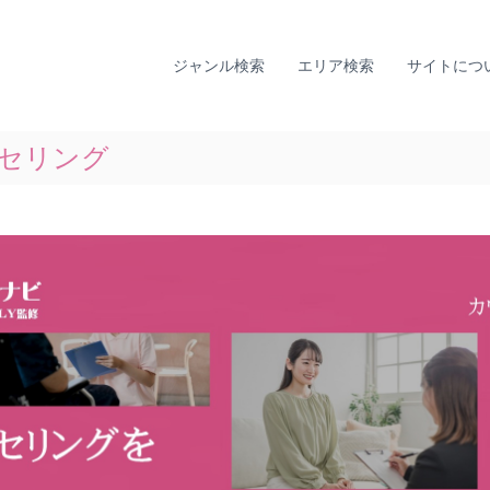
全
ひ
国
と
り
カ
ジャンル検索
エリア検索
サイトにつ
で
ウ
悩
ン
ま
セ
な
セリング
リ
い
ン
た
グ
め
に
ナ
。
ビ
全
｜
国
T
の
I
カ
A
ウ
L
ン
セ
L
リ
Y
ン
監