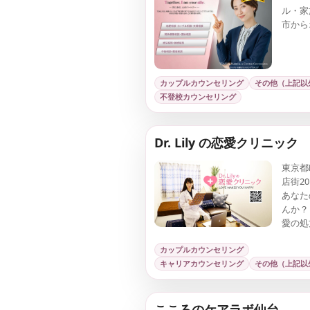
ル・家
市から
ウンセ
カップルカウンセリング
その他（上記以
不登校カウンセリング
Dr. Lily の恋愛クリニック
東京都
店街20
あなたの
んか？ 
愛の処
来店、
グルー
カップルカウンセリング
キャリアカウンセリング
その他（上記以
こころのケアラボ仙台