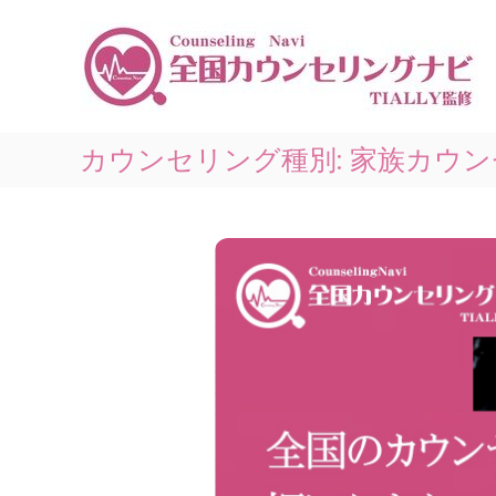
コ
ン
テ
ン
ツ
へ
ス
カウンセリング種別:
家族カウン
キ
ッ
プ