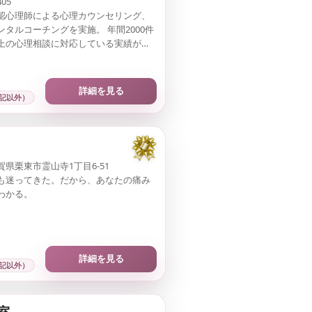
05
認心理師による心理カウンセリング、
ンタルコーチングを実施。 年間2000件
上の心理相談に対応している実績があ
ます。 企業としても「大阪市を代表す
企業100選」に選出されています。
詳細を見る
記以外）
賀県栗東市霊山寺1丁目6-51
も迷ってきた。だから、あなたの痛み
わかる。
詳細を見る
記以外）
室