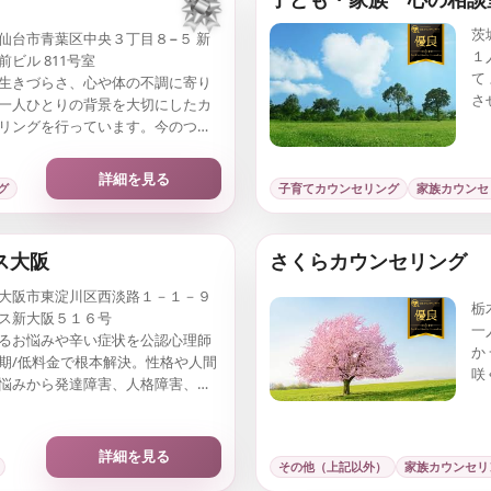
茨
仙台市青葉区中央３丁目８−５ 新
１
前ビル 811号室
て
生きづらさ、心や体の不調に寄り
さ
一人ひとりの背景を大切にしたカ
些
リングを行っています。今のつら
でなく、安心して日常を過ごせる
緒に育てていきます。
詳細を見る
グ
子育てカウンセリング
家族カウンセ
ス大阪
さくらカウンセリング
大阪市東淀川区西淡路１－１－９
栃
ス新大阪５１６号
一
るお悩みや辛い症状を公認心理師
か
期/低料金で根本解決。性格や人間
咲
悩みから発達障害、人格障害、う
に
迫、統合失調症に至るまで、根本
特定し１回～３回程度での改善・
目指します。
詳細を見る
その他（上記以外）
家族カウンセリ