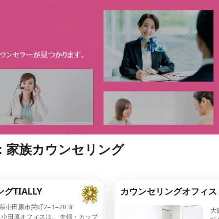
グ
修
情
報
を
、
探
し
や
す
く
。
：家族カウンセリング
TIALLY
カウンセリングオフィス
小田原市栄町2−1−20 3F
大
LLY 小田原オフィスは、 夫婦・カップ