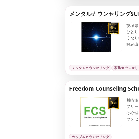
メンタルカウンセリングSUP
茨城県笠
ひとり
くなり
踏み出
に共に
いただ
さい
メンタルカウンセリング
家族カウンセリ
Freedom Counseling Scho
川崎市
フリー
は心理
ウンセ
カウン
に努め
カップルカウンセリング