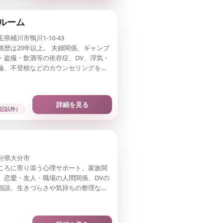
ルーム
玉県桶川市鴨川1-10-43
務歴は20年以上。 夫婦関係、ギャンブ
・盗撮・飲酒等の依存症、DV、浮気・
倫、不登校などのカウンセリングを行
ています。
詳細を見る
記以外）
分県大分市
ころに寄り添う心理サポート。家族関
、恋愛・友人・職場の人間関係、DVの
相談、生きづらさや気持ちの整理な
、ひとりで抱え込まない為の心理サポ
行っています。