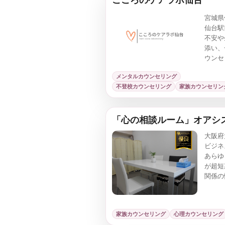
宮城県
仙台駅
不安や
添い、
ウンセ
さだけ
メンタルカウンセリング
力を一
不登校カウンセリング
家族カウンセリン
「心の相談ルーム」オアシ
大阪府
ビジネ
あらゆ
が超短
関係の
つ、強
原因を
寛解を
家族カウンセリング
心理カウンセリング