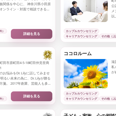
町4
族関係を中心に、 神奈川県小田原
公
オンライン・対面で相談できるカ
メ
リング拠点です。
以
り
る
外）
カップルカウンセリング
詳細を見る
キャリアカウンセリング
その他（上
ココロルーム
滋
町田市原町田4-5-18町田仲見世商
私
1
が
お悩みをDr. Lilyに話してみませ
明るい未来の為に、Dr. Lilyが贈る
方箋。 2017年創業、芸能人も多数
町田仲見世商店街のカウンセリン
ムです。
カップルカウンセリング
詳細を見る
外）
キャリアカウンセリング
その他（上
子ども・家族 心の相談