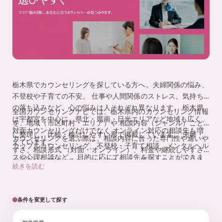
監
を
、
修
探
し
や
す
く
。
栃木県でカウンセリングを探している方へ。夫婦関係の悩み、
不登校や子育ての不安、 仕事や人間関係のストレス、気持ち
の落ち込みなど、心の悩みは人それぞれ異なります。 栃木県
全国カウンセリングナビでは、栃木県内のカウンセリング情報
は宇都宮を中心に、県北・県南・日光エリアなど地域も広く、
を、地域（市区町村・エリア）や 相談内容（ジャンル）ごと
対面カウンセリングだけでなく オンライン対応の相談先も増
に整理し、比較・検討しやすい形で掲載しています。 夫婦・
カウンセリングを選ぶ際は、相談内容に合った専門性や通いや
えています。
カップルカウンセリング、不登校・子育て相談、メンタルヘル
すさ、相談形式 （対面・オンライン）、料金や継続しやすさ
スや心理相談など、 目的に応じて相談先を探すことができま
を総合的に確認することが大切です。 一覧から条件を絞り込
続きを読む
す。
み、自分に合った相談先を探してみてください。
条件を変更して探す