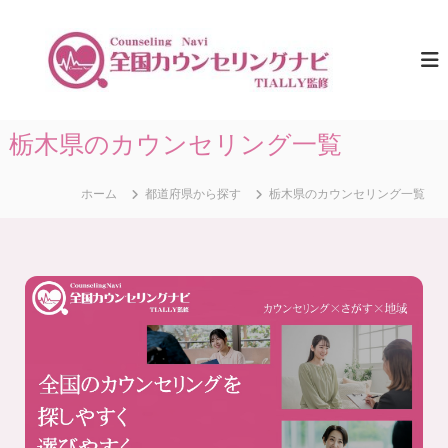
コ
ン
全
ひ
と
テ
国
り
ン
カ
で
ツ
ウ
悩
へ
ま
ン
ス
栃木県のカウンセリング一覧
な
セ
キ
い
リ
た
ッ
め
ホーム
都道府県から探す
栃木県のカウンセリング一覧
プ
ン
に
グ
。
ナ
全
国
ビ
の
｜
カ
T
ウ
ン
I
セ
A
リ
L
ン
グ
L
情
Y
報