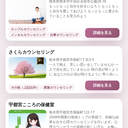
熊本県熊本市中央区水前寺公園28-76
もっともっと自分を好きになろう もっともっ
と自分を愛してあげよう もっともっと愛され
ていることを受入れよう
カップルカウンセリング
詳細を見る
メンタルカウンセリング
仕事カウンセリング
さくらカウンセリング
栃木県宇都宮市新町1丁目3-5
一人で抱え、苦しい思いをしていませんか 一
人で涙を流していませんか 桜の花が咲くよう
に あなたの心の花が咲けるように 寄り添い一
緒に歩んでいきたいです。
詳細を見る
その他（上記以外）
家族カウンセリング
宇都宮こころの保健室
栃木県宇都宮市屋板町122-17
2008年開業の地域トップの実績で、的確な結
果を出す心理カウンセリングを行います。心
理カウンセラーの資格が欲しい方も、お勉強