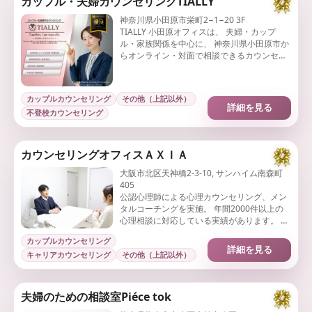
カップル・夫婦カウンセリングTIALLY
神奈川県小田原市栄町2−1−20 3F
TIALLY 小田原オフィスは、 夫婦・カップ
ル・家族関係を中心に、 神奈川県小田原市か
らオンライン・対面で相談できるカウンセリ
ング拠点です。
カップルカウンセリング
その他（上記以外）
詳細を見る
不登校カウンセリング
カウンセリングオフィスＡＸＩＡ
大阪市北区天神橋2-3-10, サンハイム南森町
405
公認心理師による心理カウンセリング、メン
タルコーチングを実施。 年間2000件以上の
心理相談に対応している実績があります。 企
業としても「大阪市を代表する企業100選」
カップルカウンセリング
に選出されています。
詳細を見る
キャリアカウンセリング
その他（上記以外）
夫婦のための相談室Piéce tok