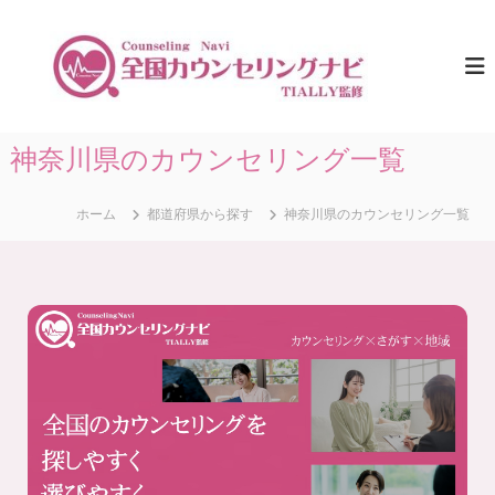
コ
ン
全
ひ
と
テ
国
り
ン
カ
で
ツ
ウ
悩
へ
ま
ン
ス
神奈川県のカウンセリング一覧
な
セ
キ
い
リ
た
ッ
め
ホーム
都道府県から探す
神奈川県のカウンセリング一覧
プ
ン
に
グ
。
ナ
全
国
ビ
の
｜
カ
T
ウ
ン
I
セ
A
リ
L
ン
グ
L
情
Y
報