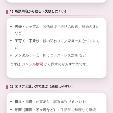
1）相談内容から絞る（失敗しにくい）
夫婦・カップル
：関係修復／会話の改善／離婚の迷い
など
子育て・不登校
：親の関わり方／家庭の安心づくり な
ど
メンタル
：不安／抑うつ／ストレス対処 など
まずは
ジャンル検索
から探すのがおすすめです。
2）エリアと通い方で選ぶ（継続しやすい）
横浜・川崎
：仕事帰り／駅近重視で通いやすい
湘南（藤沢・茅ヶ崎など）
：生活圏で無理なく継続