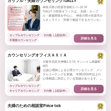
カップル・夫婦カウンセリングTIALLY
神奈川県小田原市栄町2−1−20 3F
TIALLY 小田原オフィスは、 夫婦・カップ
ル・家族関係を中心に、 神奈川県小田原市か
らオンライン・対面で相談できるカウンセリ
ング拠点です。
カップルカウンセリング
その他（上記以外）
詳細を見る
不登校カウンセリング
カウンセリングオフィスＡＸＩＡ
大阪市北区天神橋2-3-10, サンハイム南森町
405
公認心理師による心理カウンセリング、メン
タルコーチングを実施。 年間2000件以上の
心理相談に対応している実績があります。 企
業としても「大阪市を代表する企業100選」
カップルカウンセリング
に選出されています。
詳細を見る
キャリアカウンセリング
その他（上記以外）
夫婦のための相談室Piéce tok