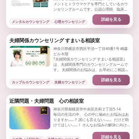
メントとトラウマケアを専門としているカウ
ンセリングルームです。公認心理師、臨床心
理士がEMDRを中心としたトラウマセラピー
詳細を見る
を対面とオンラインで提供しています。
メンタルカウンセリング
心理カウンセリング
夫婦関係カウンセリング すまいる相談室
神奈川県横浜市西区平沼一丁目40番1号 嶋森
ビル８階
｢夫婦関係カウンセリング すまいる相談室｣
は、夫婦関係専門のカウンセリングルームで
す。 夫婦関係のお悩みは、お早めにご相談下
さい。
詳細を見る
カップルカウンセリング
夫婦カウンセリング
近隣問題・夫婦問題 心の相談室
神奈川県相模原市中央区共和２丁目5-14
毎日の生活の中、 心の中に秘めたお悩みはあ
りますか……？ 誰にも言えない……。だけど助
けてほしい……！ そんなお悩みの解決に向け
て、あなたのお手伝いをさせていただく相談
室がここにあります
詳細を見る