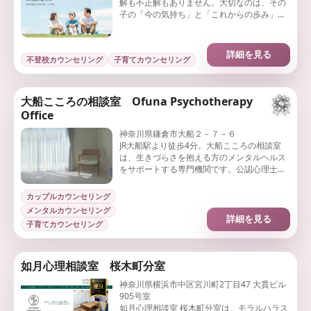
解も不正解もありません。大切なのは、その
子の「今の気持ち」と「これからの歩み」を
大切にすることです。
詳細を見る
不登校カウンセリング
子育てカウンセリング
大船こころの相談室 Ofuna Psychotherapy
Office
神奈川県鎌倉市大船２－７－６
JR大船駅より徒歩4分。大船こころの相談室
は、生きづらさを抱える方のメンタルヘルス
をサポートする専門機関です。公認心理士・
臨床心理士がカウンセリングを担当します。
カップルカウンセリング
メンタルカウンセリング
詳細を見る
子育てカウンセリング
如月心理相談室 桜木町分室
神奈川県横浜市中区宮川町2丁目47 大貫ビル
905号室
如月心理相談室 桜木町分室は、モラルハラス