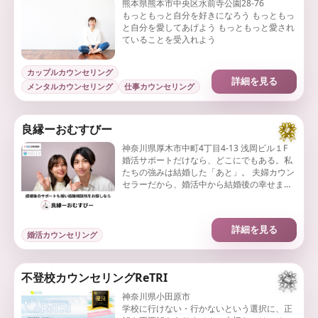
熊本県熊本市中央区水前寺公園28-76
もっともっと自分を好きになろう もっともっ
と自分を愛してあげよう もっともっと愛され
ていることを受入れよう
カップルカウンセリング
詳細を見る
メンタルカウンセリング
仕事カウンセリング
良縁ーおむすびー
神奈川県厚木市中町4丁目4-13 浅岡ビル１F
婚活サポートだけなら、どこにでもある。私
たちの強みは結婚した「あと」。 夫婦カウン
セラーだから、婚活中から結婚後の幸せまで
見据えた伴走ができます。
詳細を見る
婚活カウンセリング
不登校カウンセリングReTRI
神奈川県小田原市
学校に行けない・行かないという選択に、正