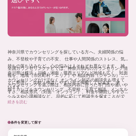
監
を
、
修
探
し
や
す
く
。
神奈川県でカウンセリングを探している方へ。夫婦関係の悩
み、不登校や子育ての不安、 仕事や人間関係のストレス、気
持ちの落ち込みなど、心の悩みは人それぞれ異なります。 神
全国カウンセリングナビでは、神奈川県内のカウンセリング情
奈川県は横浜・川崎・湘南・県西エリアなど地域も広く、対面
報を、地域（市区町村・エリア）や 相談内容（ジャンル）ご
カウンセリングだけでなく オンライン対応の相談先も増えて
とに整理し、比較・検討しやすい形で掲載しています。 夫
カウンセリングを選ぶ際は、相談内容に合った専門性や通いや
います。
婦・カップルカウンセリング、不登校・子育て相談、メンタル
すさ、相談形式 （対面・オンライン）、料金や継続しやすさ
ヘルスや心理相談など、 目的に応じて相談先を探すことがで
を総合的に確認することが大切です。 一覧から条件を絞り込
続きを読む
きます。夫婦関係のお悩みを専門的に相談したい方は、
神奈
み、自分に合った相談先を探してみてください。
川県の夫婦カウンセリングTIALLY（公式）
もあわせてご覧く
ださい。
条件を変更して探す