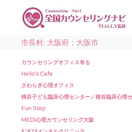
コ
ン
テ
ン
ツ
へ
ス
市長村:
大阪府：大阪市
キ
ッ
プ
カウンセリングオフィス有る
Hello’s Cafe
さわらぎ心理オフィス
桃谷子ども臨床心理センター／桃谷臨床心理
Fun Step
MEDI心理カウンセリング大阪
むすびメンタルクリニック