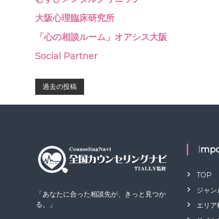
大阪心理臨床研究所
「心の相談ルーム」オアシス大阪
Social Partner
投
過去の投稿
稿
ナ
Impo
ビ
ゲ
TOP
ジャン
「あなたに合った相談先が、きっと見つか
ー
る。」
エリア