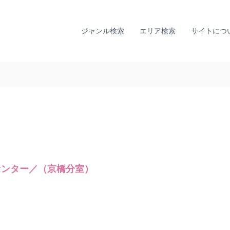
全
ひ
国
と
り
カ
ジャンル検索
エリア検索
サイトにつ
で
ウ
悩
ン
ま
セ
な
リ
い
ン
た
グ
め
に
ナ
。
ビ
全
｜
国
T
の
I
カ
センター／（京橋分室）
A
ウ
L
ン
セ
L
リ
Y
ン
監