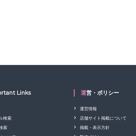
グ
修
情
報
を
、
探
し
や
す
く
。
rtant Links
運営・ポリシー
運営情報
ル検索
店舗サイト掲載について
検索
掲載・表示方針